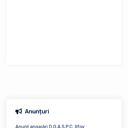
Anunțuri
Anunț angajări D.G.A.S.P.C. Ilfov