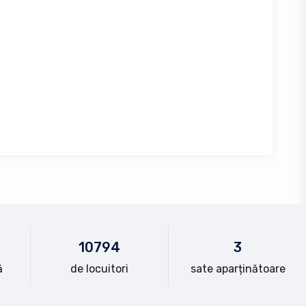
10
794
3
ă
de locuitori
sate aparținătoare