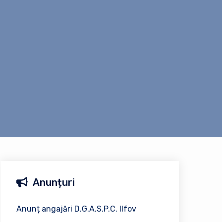
Anunțuri
Anunț angajări D.G.A.S.P.C. Ilfov