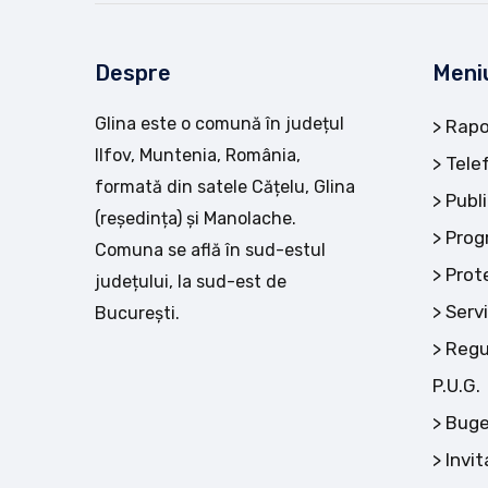
Despre
Meni
Glina este o comună în județul
Rapo
Ilfov, Muntenia, România,
Tele
formată din satele Cățelu, Glina
Publi
(reședința) și Manolache.
Prog
Comuna se află în sud-estul
Prot
județului, la sud-est de
Servi
București.
Regu
P.U.G.
Buge
Invit