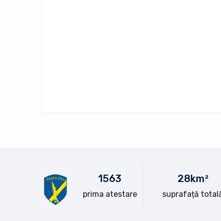
15
63
28
km²
prima atestare
suprafață total