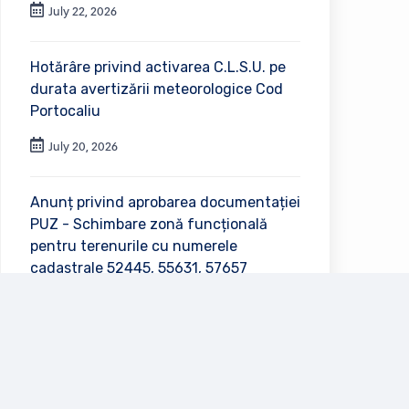
July 22, 2026
Hotărâre privind activarea C.L.S.U. pe
durata avertizării meteorologice Cod
Portocaliu
July 20, 2026
Anunț privind aprobarea documentației
PUZ - Schimbare zonă funcțională
pentru terenurile cu numerele
cadastrale 52445, 55631, 57657
July 2, 2026
Vezi toate anunțurile