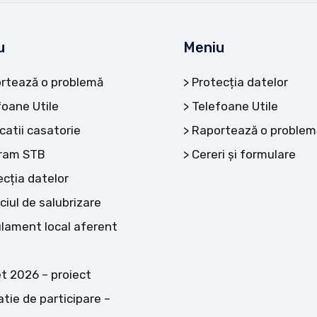
u
Meniu
rtează o problemă
Protecția datelor
foane Utile
Telefoane Utile
catii casatorie
Raportează o problem
ram STB
Cereri și formulare
ecția datelor
ciul de salubrizare
lament local aferent
t 2026 – proiect
atie de participare –