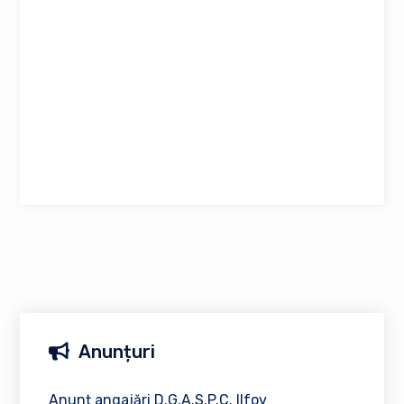
Anunțuri
Anunț angajări D.G.A.S.P.C. Ilfov