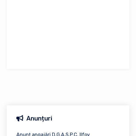
Anunțuri
Anunț angajări D.G.A.S.P.C. Ilfov