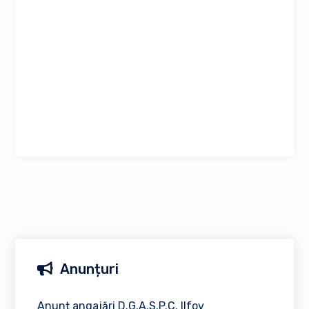
Anunțuri
Anunț angajări D.G.A.S.P.C. Ilfov