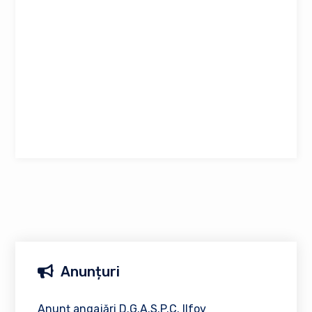
Anunțuri
Anunț angajări D.G.A.S.P.C. Ilfov