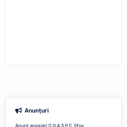
Anunțuri
Anunț angajări D.G.A.S.P.C. Ilfov