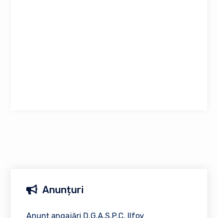
Anunțuri
Anunț angajări D.G.A.S.P.C. Ilfov