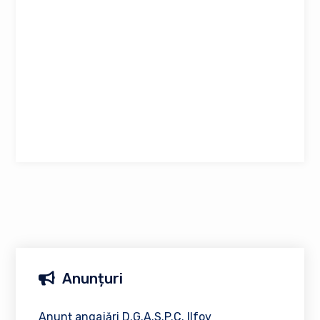
Anunțuri
Anunț angajări D.G.A.S.P.C. Ilfov