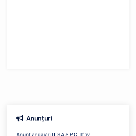
Anunțuri
Anunț angajări D.G.A.S.P.C. Ilfov