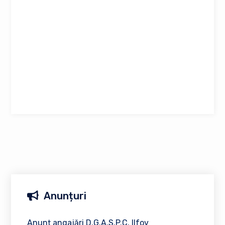
Anunțuri
Anunț angajări D.G.A.S.P.C. Ilfov