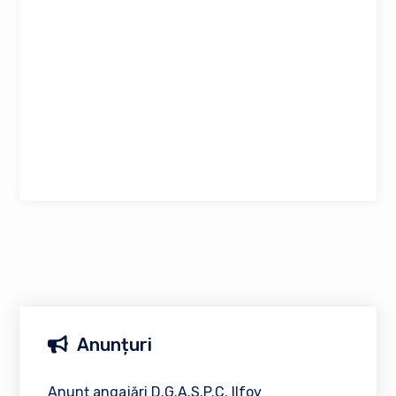
Anunțuri
Anunț angajări D.G.A.S.P.C. Ilfov