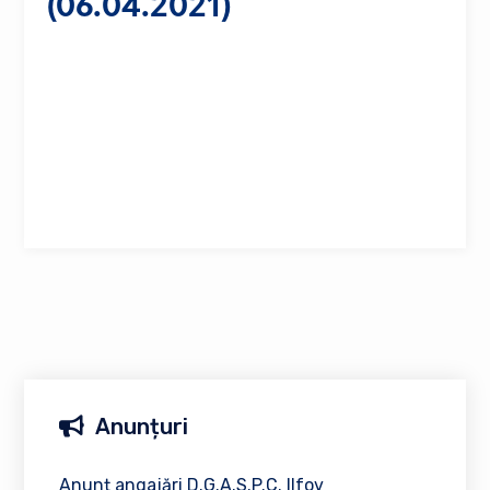
(06.04.2021)
Anunțuri
Anunț angajări D.G.A.S.P.C. Ilfov