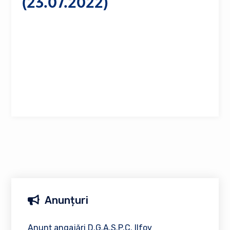
(23.07.2022)
Anunțuri
Anunț angajări D.G.A.S.P.C. Ilfov