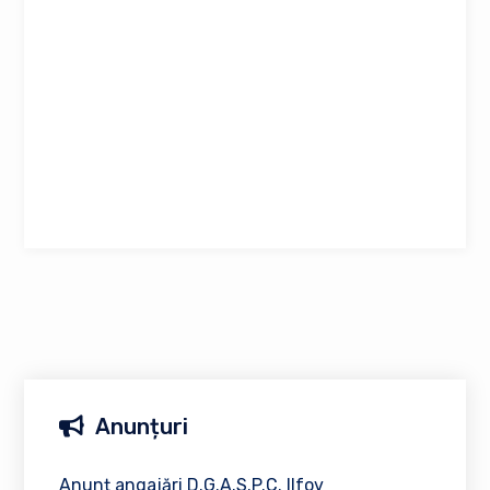
Anunțuri
Anunț angajări D.G.A.S.P.C. Ilfov