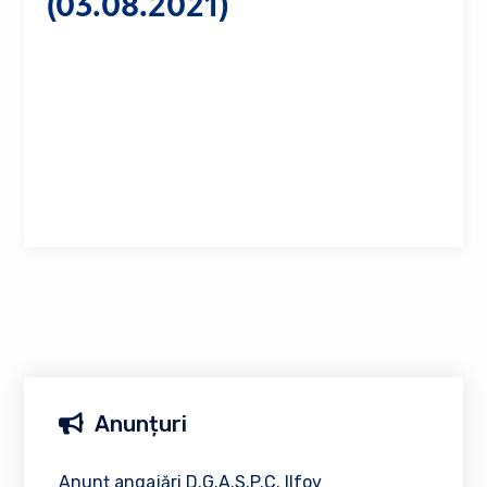
(03.08.2021)
Anunțuri
Anunț angajări D.G.A.S.P.C. Ilfov