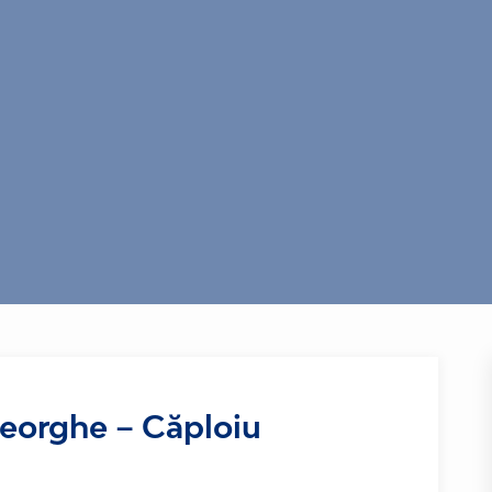
heorghe – Căploiu