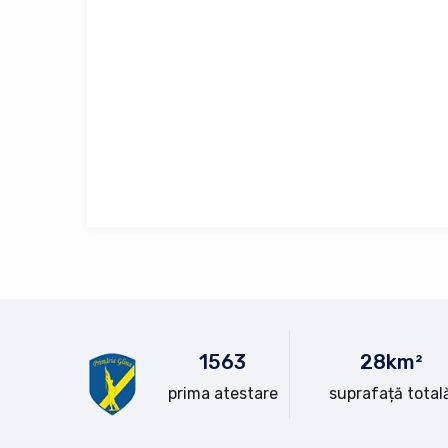
15
63
28
km²
prima atestare
suprafață total