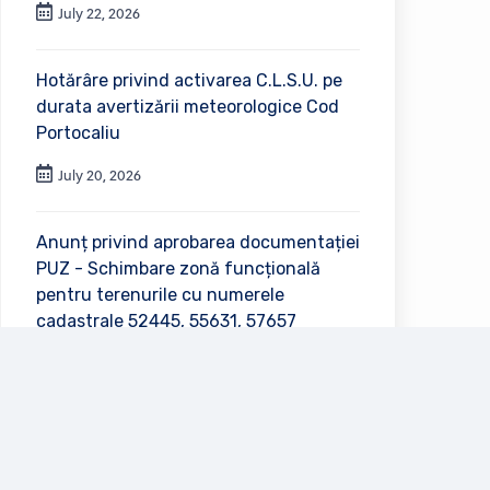
July 22, 2026
Hotărâre privind activarea C.L.S.U. pe
durata avertizării meteorologice Cod
Portocaliu
July 20, 2026
Anunț privind aprobarea documentației
PUZ - Schimbare zonă funcțională
pentru terenurile cu numerele
cadastrale 52445, 55631, 57657
July 2, 2026
Vezi toate anunțurile