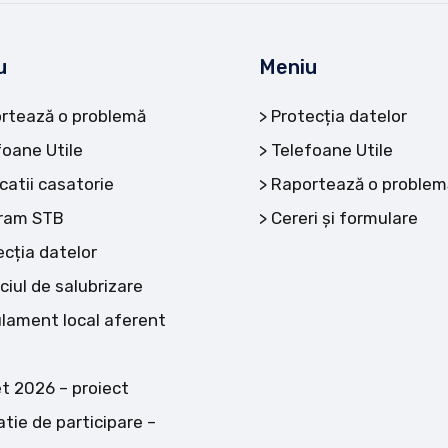
u
Meniu
rtează o problemă
Protecția datelor
foane Utile
Telefoane Utile
catii casatorie
Raportează o problem
ram STB
Cereri și formulare
ecția datelor
ciul de salubrizare
lament local aferent
t 2026 – proiect
atie de participare –