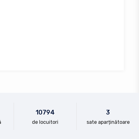
10
794
3
ă
de locuitori
sate aparținătoare