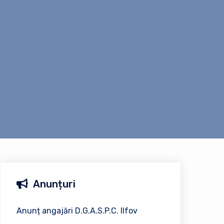
Anunțuri
Anunț angajări D.G.A.S.P.C. Ilfov