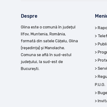
Despre
Meni
Glina este o comună în județul
Rapo
Ilfov, Muntenia, România,
Tele
formată din satele Cățelu, Glina
Publi
(reședința) și Manolache.
Prog
Comuna se află în sud-estul
Prot
județului, la sud-est de
Servi
București.
Regu
P.U.G.
Buge
Invit