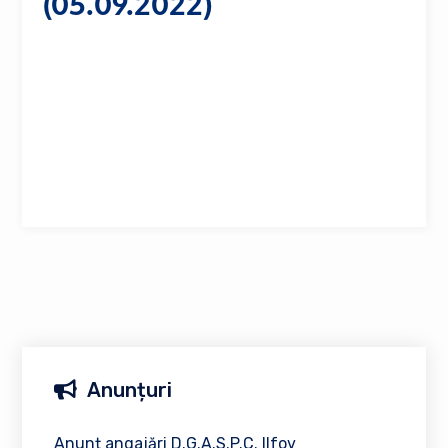
(05.09.2022)
Anunțuri
Anunț angajări D.G.A.S.P.C. Ilfov