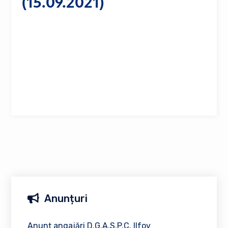
(15.09.2021)
Anunțuri
Anunț angajări D.G.A.S.P.C. Ilfov