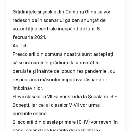
Grădinițele și școlile din Comuna Glina se vor
redeschide în scenariul galben anunțat de
autoritățile centrale începând de luni, 8
februarie 2021.
Astfel:
Preșcolarii din comuna noastră sunt așteptați
să se întoarcă în grădinițe la activitățile
derulate și înainte de izbucnirea pandemiei, cu
respectarea măsurilor împotriva răspândirii
îmbolnăvirilor.
Elevii claselor a VIII-a vor studia la Școala nr. 3 –
Bobești, iar cei ai claselor V-VII vor urma
cursurile online.
Și școlarii din clasele primare (0-IV) vor reveni în
bănci chiar dacă lucrările de reabilitare și