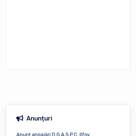
Anunțuri
Anunț angajări D.G.A.S.P.C. Ilfov