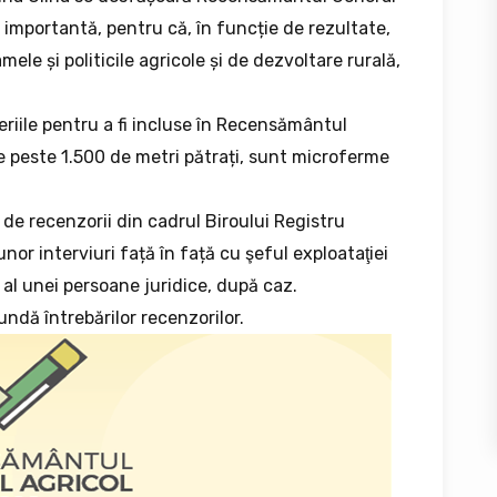
 importantă, pentru că, în funcție de rezultate,
le și politicile agricole și de dezvoltare rurală,
eriile pentru a fi incluse în Recensământul
de peste 1.500 de metri pătrați, sunt microferme
de recenzorii din cadrul Biroului Registru
nor interviuri față în față cu şeful exploataţiei
 al unei persoane juridice, după caz.
pundă întrebărilor recenzorilor.