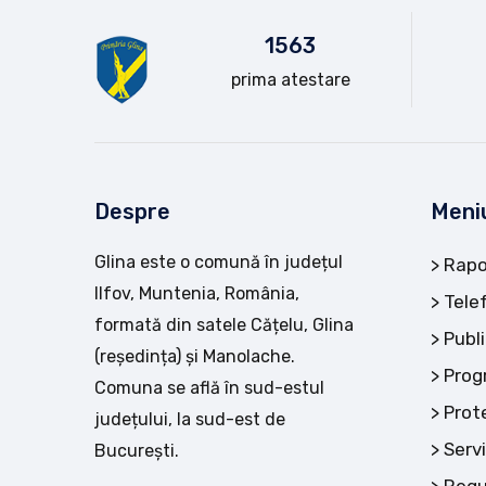
15
63
prima atestare
Despre
Meni
Glina este o comună în județul
Rapo
Ilfov, Muntenia, România,
Tele
formată din satele Cățelu, Glina
Publi
(reședința) și Manolache.
Prog
Comuna se află în sud-estul
Prot
județului, la sud-est de
Servi
București.
Regu