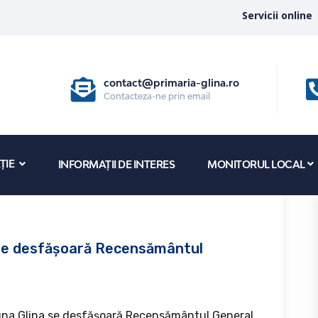
Servicii online
contact@primaria-glina.ro
Contacteza-ne prin email
ȚIE
INFORMAȚII DE INTERES
MONITORUL LOCAL
e se desfășoară Recensământul
omuna Glina se desfășoară Recensământul General