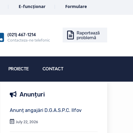
E-funcționar
Formulare
Raportează
(021) 467-1214
problemă
Contacteza-ne telefonic
PROIECTE
CONTACT
Anunțuri
Anunț angajări D.G.A.S.P.C. Ilfov
July 22, 2026