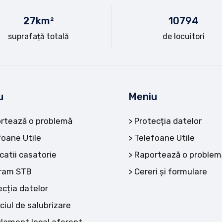
28
km²
10
794
suprafață totală
de locuitori
u
Meniu
rtează o problemă
Protecția datelor
foane Utile
Telefoane Utile
catii casatorie
Raportează o problem
ram STB
Cereri și formulare
ecția datelor
ciul de salubrizare
lament local aferent