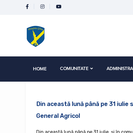
COMUNITATE
ADMINISTRA
HOME
Din această lună până pe 31 iuli
General Agricol
Din această lună până pe 31 iulie, și în c