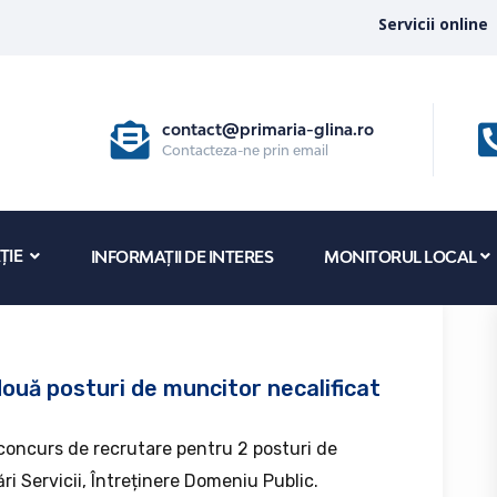
Servicii online
contact@primaria-glina.ro
Contacteza-ne prin email
ȚIE
INFORMAȚII DE INTERES
MONITORUL LOCAL
uă posturi de muncitor necalificat
 concurs de recrutare pentru 2 posturi de
i Servicii, Întreținere Domeniu Public.