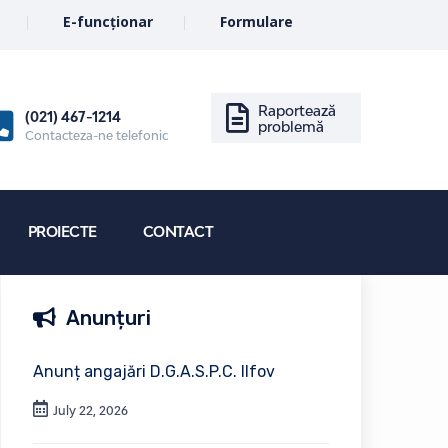
E-funcționar
Formulare
Raportează
(021) 467-1214
problemă
Contacteza-ne telefonic
PROIECTE
CONTACT
Anunțuri
Anunț angajări D.G.A.S.P.C. Ilfov
July 22, 2026