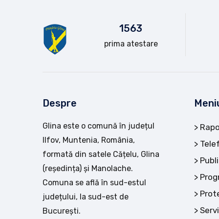
15
63
prima atestare
Despre
Meni
Glina este o comună în județul
Rapo
Ilfov, Muntenia, România,
Tele
formată din satele Cățelu, Glina
Publi
(reședința) și Manolache.
Prog
Comuna se află în sud-estul
Prot
județului, la sud-est de
Servi
București.