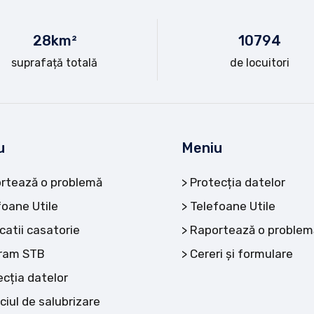
28
km²
10
794
suprafață totală
de locuitori
u
Meniu
rtează o problemă
Protecția datelor
foane Utile
Telefoane Utile
catii casatorie
Raportează o problem
ram STB
Cereri și formulare
ecția datelor
ciul de salubrizare