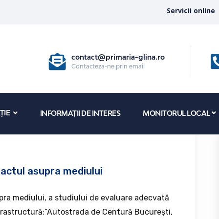
Servicii online
contact@primaria-glina.ro
Contacteza-ne prin email
ȚIE
INFORMAȚII DE INTERES
MONITORUL LOCAL
pactul asupra mediului
pra mediului, a studiului de evaluare adecvată
nfrastructură:”Autostrada de Centură București,