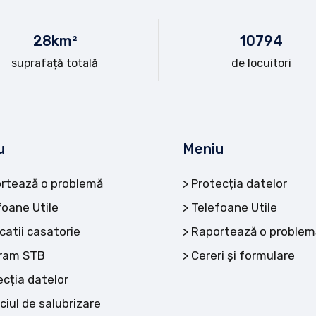
28
km²
10
794
suprafață totală
de locuitori
u
Meniu
rtează o problemă
Protecția datelor
foane Utile
Telefoane Utile
catii casatorie
Raportează o problem
ram STB
Cereri și formulare
ecția datelor
ciul de salubrizare