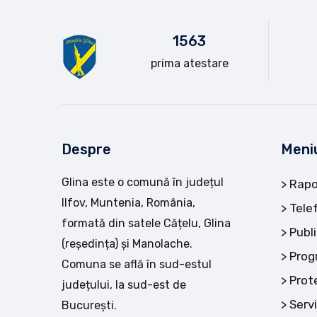
15
63
prima atestare
Despre
Meni
Glina este o comună în județul
Rapo
Ilfov, Muntenia, România,
Tele
formată din satele Cățelu, Glina
Publi
(reședința) și Manolache.
Prog
Comuna se află în sud-estul
Prot
județului, la sud-est de
Servi
București.