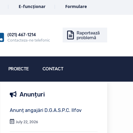
E-funcționar
Formulare
Raportează
(021) 467-1214
problemă
Contacteza-ne telefonic
PROIECTE
CONTACT
Anunțuri
Anunț angajări D.G.A.S.P.C. Ilfov
July 22, 2026