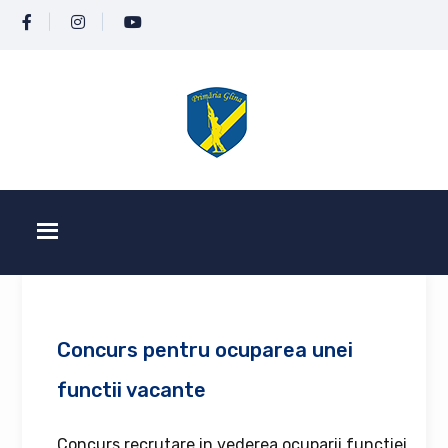
Concurs pentru ocuparea unei
functii vacante
Concurs recrutare in vederea ocuparii functiei