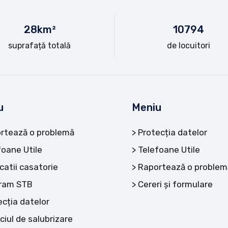
28
km²
10
794
suprafață totală
de locuitori
u
Meniu
rtează o problemă
Protecția datelor
foane Utile
Telefoane Utile
catii casatorie
Raportează o problem
ram STB
Cereri și formulare
ecția datelor
ciul de salubrizare