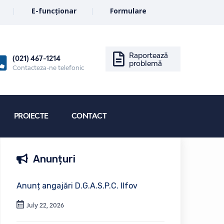
E-funcționar
Formulare
Raportează
(021) 467-1214
problemă
Contacteza-ne telefonic
PROIECTE
CONTACT
Anunțuri
Anunț angajări D.G.A.S.P.C. Ilfov
July 22, 2026