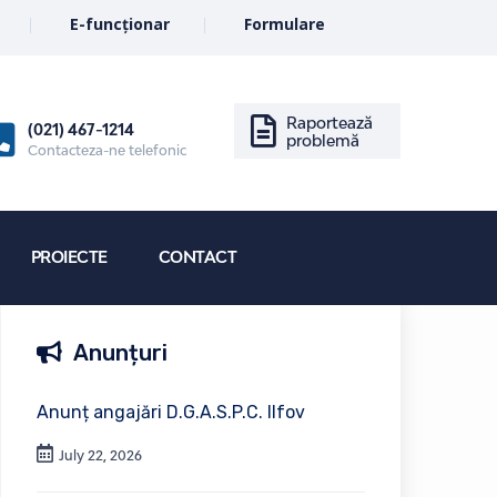
E-funcționar
Formulare
Raportează
(021) 467-1214
problemă
Contacteza-ne telefonic
PROIECTE
CONTACT
Anunțuri
Anunț angajări D.G.A.S.P.C. Ilfov
July 22, 2026