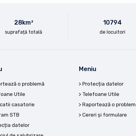
28
km²
10
794
suprafață totală
de locuitori
u
Meniu
rtează o problemă
Protecția datelor
foane Utile
Telefoane Utile
catii casatorie
Raportează o problem
ram STB
Cereri și formulare
ecția datelor
ciul de salubrizare