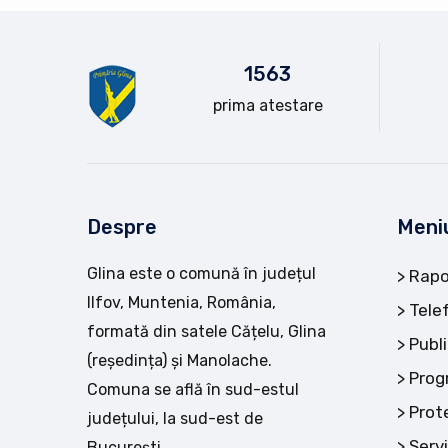
15
63
prima atestare
Despre
Meni
Glina este o comună în județul
Rapo
Ilfov, Muntenia, România,
Tele
formată din satele Cățelu, Glina
Publi
(reședința) și Manolache.
Prog
Comuna se află în sud-estul
Prot
județului, la sud-est de
Servi
București.