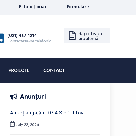
E-funcționar
Formulare
Raportează
(021) 467-1214
problemă
Contacteza-ne telefonic
PROIECTE
CONTACT
Anunțuri
Anunț angajări D.G.A.S.P.C. Ilfov
July 22, 2026