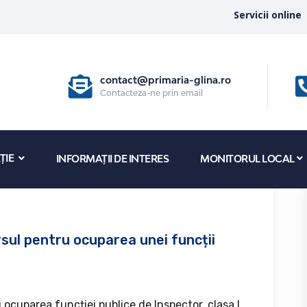
Servicii online
contact@primaria-glina.ro
Contacteza-ne prin email
ȚIE
INFORMAȚII DE INTERES
MONITORUL LOCAL
rsul pentru ocuparea unei funcții
 ocuparea funcției publice de Inspector, clasa I,