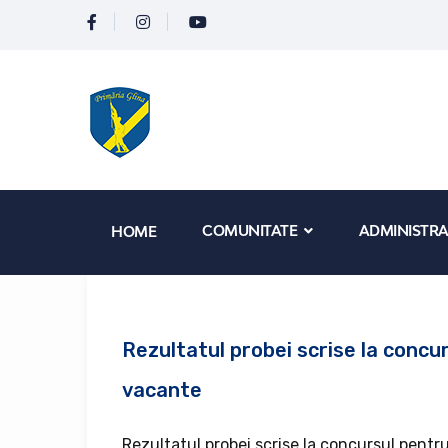
COMUNITATE
ADMINISTRA
HOME
Rezultatul probei scrise la concu
vacante
Rezultatul probei scrise la concursul pentru