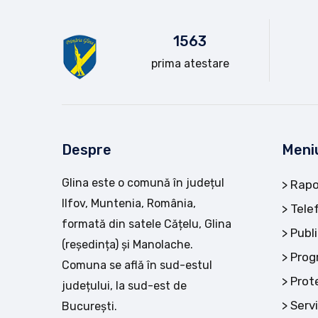
15
63
prima atestare
Despre
Meni
Glina este o comună în județul
Rapo
Ilfov, Muntenia, România,
Tele
formată din satele Cățelu, Glina
Publi
(reședința) și Manolache.
Prog
Comuna se află în sud-estul
Prot
județului, la sud-est de
Servi
București.