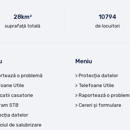
28
km²
10
794
suprafață totală
de locuitori
u
Meniu
rtează o problemă
Protecția datelor
foane Utile
Telefoane Utile
catii casatorie
Raportează o problem
ram STB
Cereri și formulare
ecția datelor
ciul de salubrizare