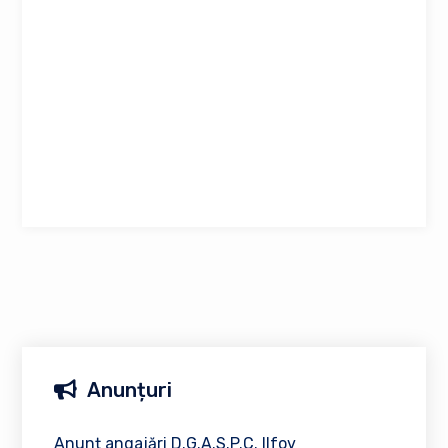
Anunțuri
Anunț angajări D.G.A.S.P.C. Ilfov