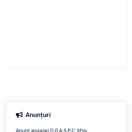
Anunțuri
Anunț angajări D.G.A.S.P.C. Ilfov