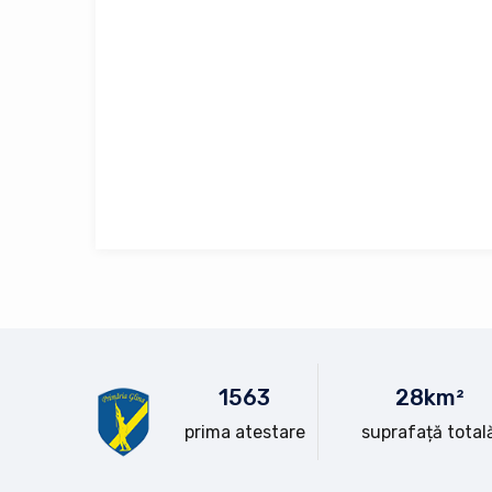
15
63
28
km²
prima atestare
suprafață total