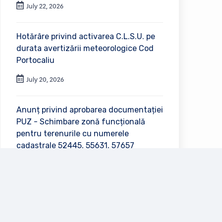
July 22, 2026
Hotărâre privind activarea C.L.S.U. pe
durata avertizării meteorologice Cod
Portocaliu
July 20, 2026
Anunț privind aprobarea documentației
PUZ - Schimbare zonă funcțională
pentru terenurile cu numerele
cadastrale 52445, 55631, 57657
July 2, 2026
Vezi toate anunțurile