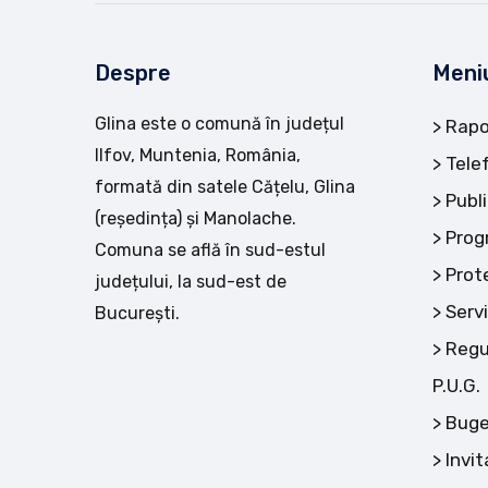
Despre
Meni
Glina este o comună în județul
Rapo
Ilfov, Muntenia, România,
Tele
formată din satele Cățelu, Glina
Publi
(reședința) și Manolache.
Prog
Comuna se află în sud-estul
Prot
județului, la sud-est de
Servi
București.
Regu
P.U.G.
Buge
Invit