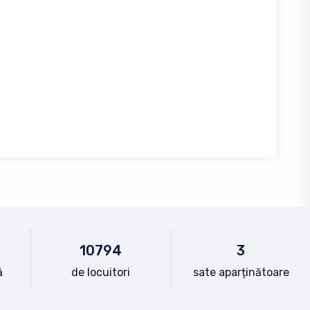
10
794
3
ă
de locuitori
sate aparținătoare