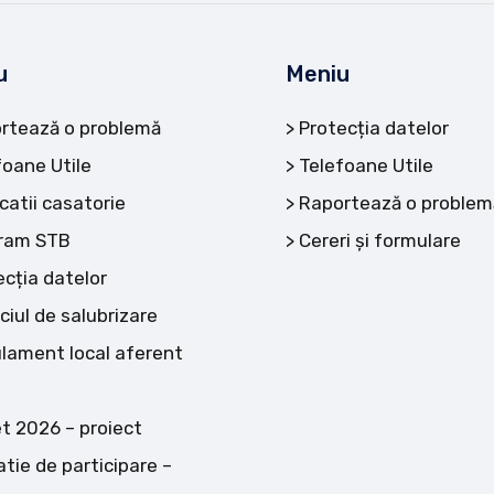
u
Meniu
rtează o problemă
Protecția datelor
foane Utile
Telefoane Utile
catii casatorie
Raportează o problem
ram STB
Cereri și formulare
ecția datelor
ciul de salubrizare
lament local aferent
t 2026 – proiect
atie de participare –