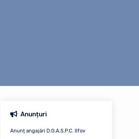
Anunțuri
Anunț angajări D.G.A.S.P.C. Ilfov