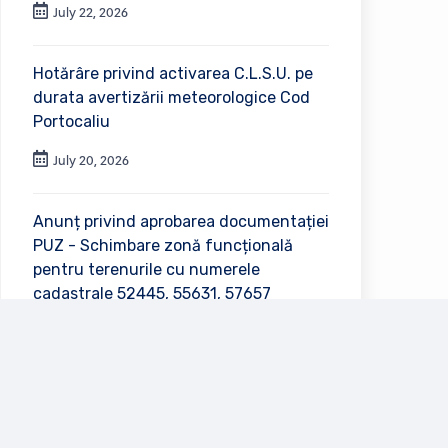
July 22, 2026
Hotărâre privind activarea C.L.S.U. pe
durata avertizării meteorologice Cod
Portocaliu
July 20, 2026
Anunț privind aprobarea documentației
PUZ - Schimbare zonă funcțională
pentru terenurile cu numerele
cadastrale 52445, 55631, 57657
July 2, 2026
Vezi toate anunțurile