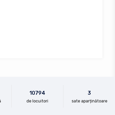
10
794
3
ă
de locuitori
sate aparținătoare