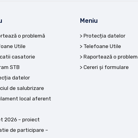
u
Meniu
rtează o problemă
Protecția datelor
foane Utile
Telefoane Utile
catii casatorie
Raportează o problem
ram STB
Cereri și formulare
ecția datelor
ciul de salubrizare
lament local aferent
t 2026 – proiect
atie de participare –