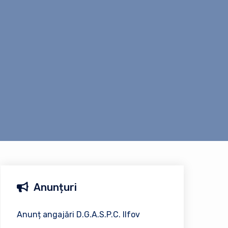
Anunțuri
Anunț angajări D.G.A.S.P.C. Ilfov