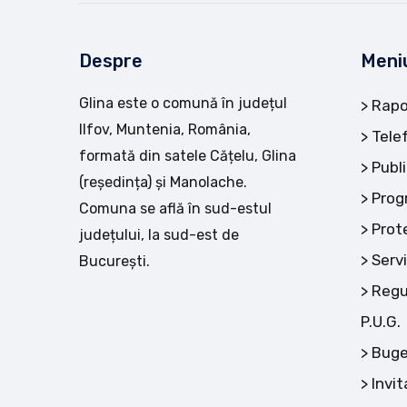
Despre
Meni
Glina este o comună în județul
Rapo
Ilfov, Muntenia, România,
Tele
formată din satele Cățelu, Glina
Publi
(reședința) și Manolache.
Prog
Comuna se află în sud-estul
Prot
județului, la sud-est de
Servi
București.
Regu
P.U.G.
Buge
Invit