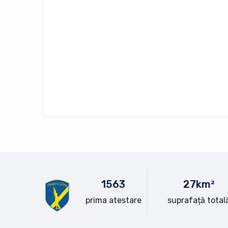
15
63
28
km²
prima atestare
suprafață total