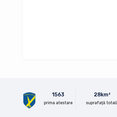
15
63
28
km²
prima atestare
suprafață total