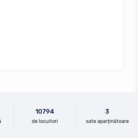
10
794
3
ă
de locuitori
sate aparținătoare