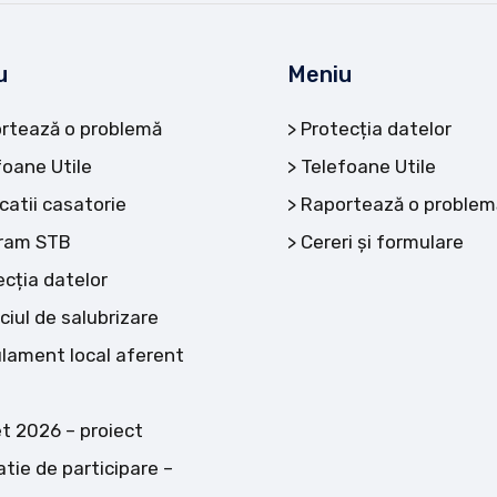
u
Meniu
rtează o problemă
Protecția datelor
foane Utile
Telefoane Utile
catii casatorie
Raportează o problem
ram STB
Cereri și formulare
ecția datelor
ciul de salubrizare
lament local aferent
t 2026 – proiect
atie de participare –