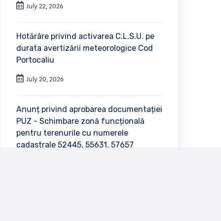
July 22, 2026
Hotărâre privind activarea C.L.S.U. pe
durata avertizării meteorologice Cod
Portocaliu
July 20, 2026
Anunț privind aprobarea documentației
PUZ - Schimbare zonă funcțională
pentru terenurile cu numerele
cadastrale 52445, 55631, 57657
July 2, 2026
Vezi toate anunțurile