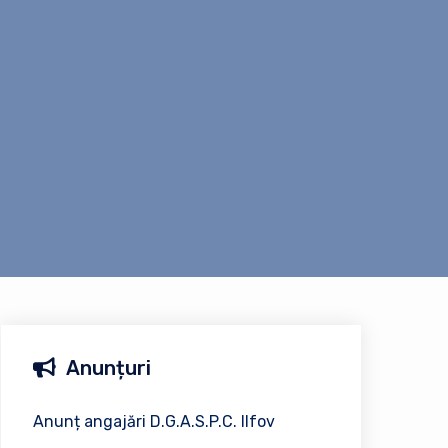
Anunțuri
Anunț angajări D.G.A.S.P.C. Ilfov