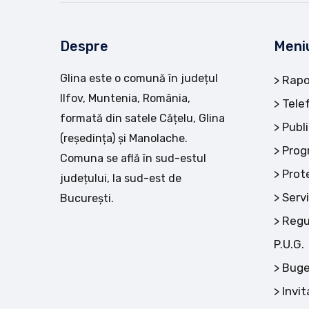
Despre
Meni
Glina este o comună în județul
Rapo
Ilfov, Muntenia, România,
Tele
formată din satele Cățelu, Glina
Publi
(reședința) și Manolache.
Prog
Comuna se află în sud-estul
Prot
județului, la sud-est de
Servi
București.
Regu
P.U.G.
Buge
Invit