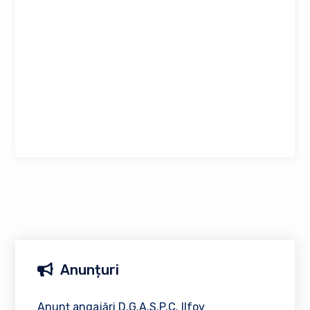
Anunțuri
Anunț angajări D.G.A.S.P.C. Ilfov