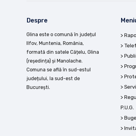
Despre
Meni
Glina este o comună în județul
Rapo
Ilfov, Muntenia, România,
Tele
formată din satele Cățelu, Glina
Publi
(reședința) și Manolache.
Prog
Comuna se află în sud-estul
Prot
județului, la sud-est de
Servi
București.
Regu
P.U.G.
Buge
Invit