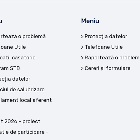
u
Meniu
rtează o problemă
Protecția datelor
foane Utile
Telefoane Utile
catii casatorie
Raportează o problem
ram STB
Cereri și formulare
ecția datelor
ciul de salubrizare
lament local aferent
t 2026 – proiect
atie de participare –