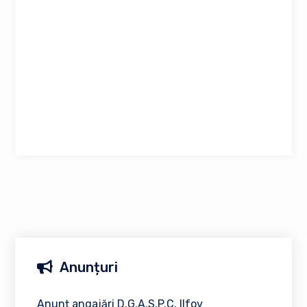
Anunțuri
Anunț angajări D.G.A.S.P.C. Ilfov