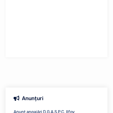
Anunțuri
Anunț angajări D.G.A.S.P.C. Ilfov