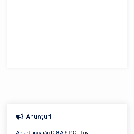
Anunțuri
Anunț angajări D.G.A.S.P.C. Ilfov