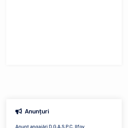
Anunțuri
Anunț angajări D.G.A.S.P.C. Ilfov