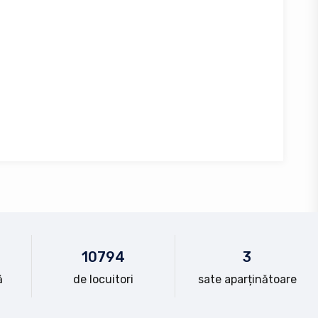
10
794
3
ă
de locuitori
sate aparținătoare