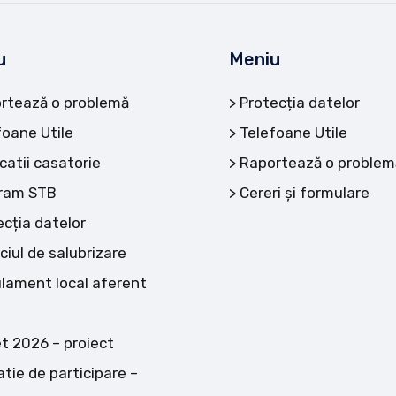
u
Meniu
rtează o problemă
Protecția datelor
foane Utile
Telefoane Utile
catii casatorie
Raportează o problem
ram STB
Cereri și formulare
ecția datelor
ciul de salubrizare
lament local aferent
t 2026 – proiect
atie de participare –