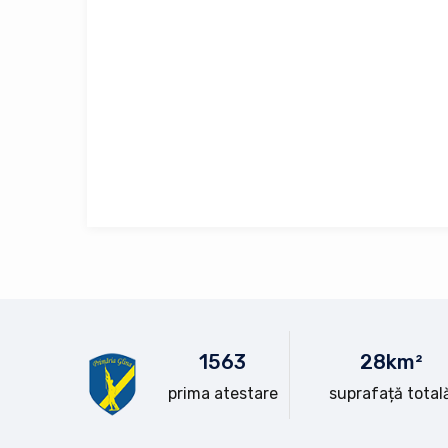
15
63
28
km²
prima atestare
suprafață total