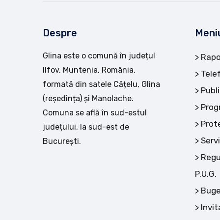
Despre
Meni
Glina este o comună în județul
Rapo
Ilfov, Muntenia, România,
Tele
formată din satele Cățelu, Glina
Publi
(reședința) și Manolache.
Prog
Comuna se află în sud-estul
Prot
județului, la sud-est de
Servi
București.
Regu
P.U.G.
Buge
Invit