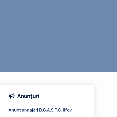
Anunțuri
Anunț angajări D.G.A.S.P.C. Ilfov