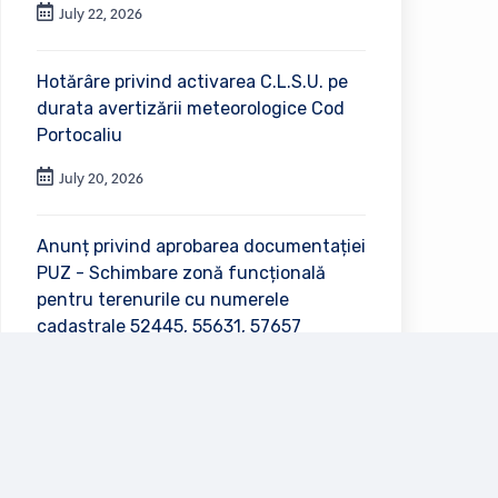
July 22, 2026
Hotărâre privind activarea C.L.S.U. pe
durata avertizării meteorologice Cod
Portocaliu
July 20, 2026
Anunț privind aprobarea documentației
PUZ - Schimbare zonă funcțională
pentru terenurile cu numerele
cadastrale 52445, 55631, 57657
July 2, 2026
Vezi toate anunțurile