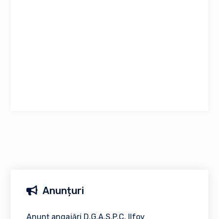
Anunțuri
Anunț angajări D.G.A.S.P.C. Ilfov