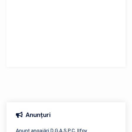
Anunțuri
Anunț angajări D.G.A.S.P.C. Ilfov