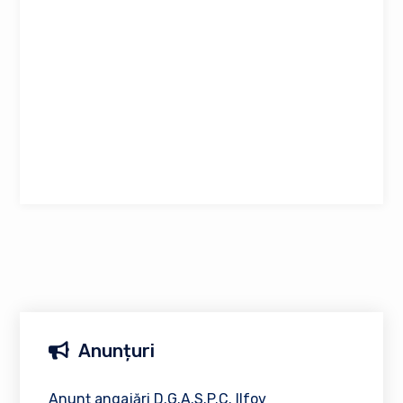
Anunțuri
Anunț angajări D.G.A.S.P.C. Ilfov