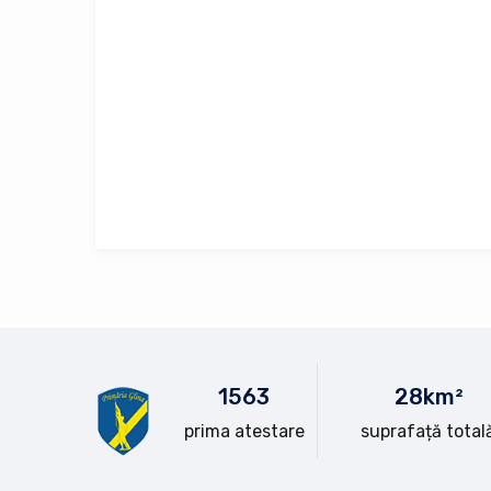
15
63
28
km²
prima atestare
suprafață total