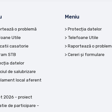
u
Meniu
rtează o problemă
Protecția datelor
foane Utile
Telefoane Utile
catii casatorie
Raportează o problem
ram STB
Cereri și formulare
ecția datelor
ciul de salubrizare
lament local aferent
t 2026 – proiect
atie de participare –