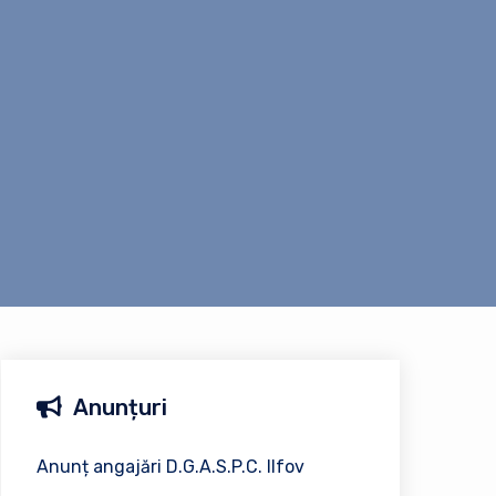
Anunțuri
Anunț angajări D.G.A.S.P.C. Ilfov