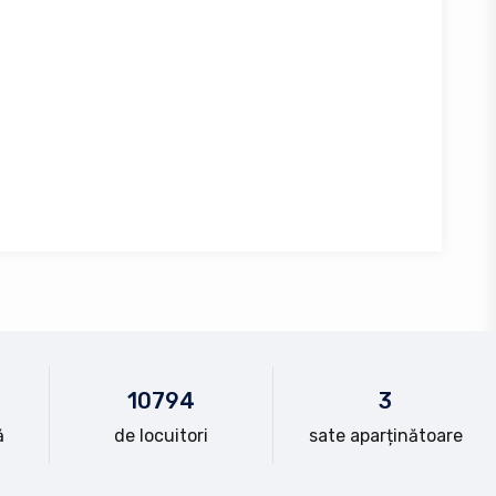
10
794
3
ă
de locuitori
sate aparținătoare