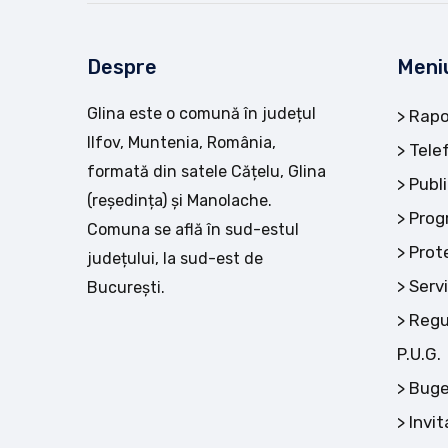
Despre
Meni
Glina este o comună în județul
Rapo
Ilfov, Muntenia, România,
Tele
formată din satele Cățelu, Glina
Publi
(reședința) și Manolache.
Prog
Comuna se află în sud-estul
Prot
județului, la sud-est de
Servi
București.
Regu
P.U.G.
Buge
Invit