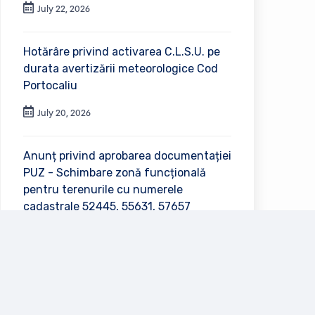
July 22, 2026
Hotărâre privind activarea C.L.S.U. pe
durata avertizării meteorologice Cod
Portocaliu
July 20, 2026
Anunț privind aprobarea documentației
PUZ - Schimbare zonă funcțională
pentru terenurile cu numerele
cadastrale 52445, 55631, 57657
July 2, 2026
Vezi toate anunțurile