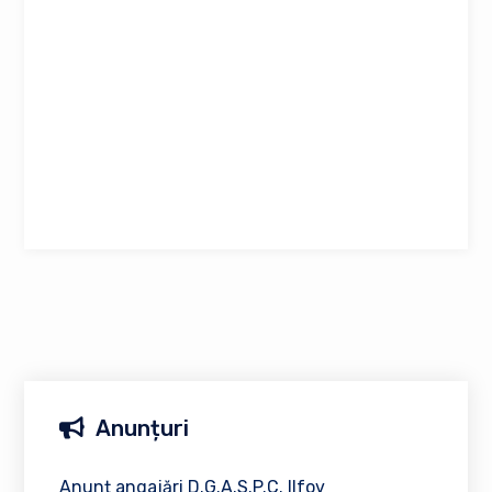
Anunțuri
Anunț angajări D.G.A.S.P.C. Ilfov