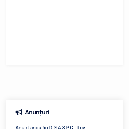
Anunțuri
Anunț angajări D.G.A.S.P.C. Ilfov