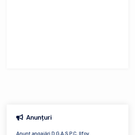
Anunțuri
Anunț angajări D.G.A.S.P.C. Ilfov