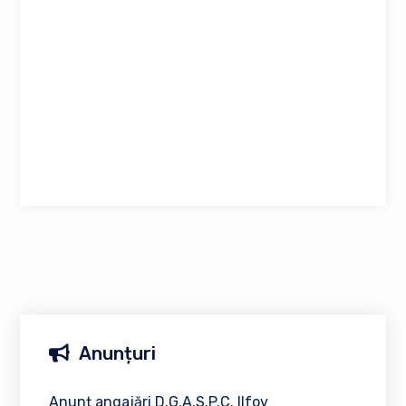
Anunțuri
Anunț angajări D.G.A.S.P.C. Ilfov