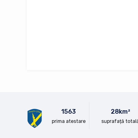
15
63
28
km²
prima atestare
suprafață total