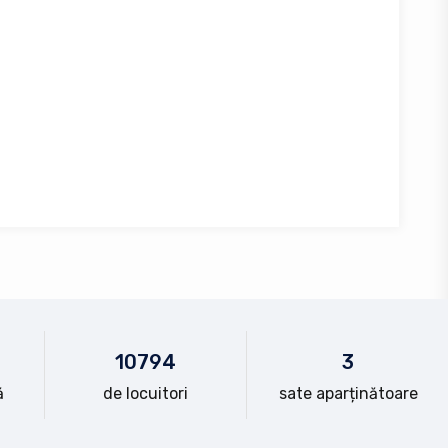
10
794
3
ă
de locuitori
sate aparținătoare