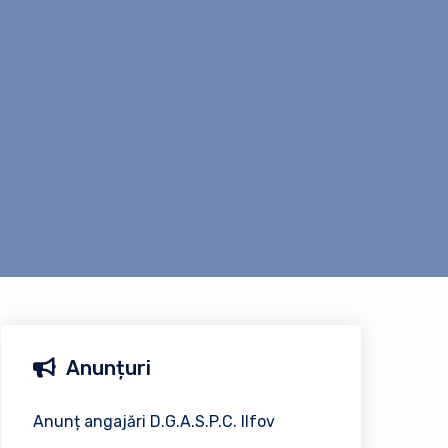
Anunțuri
Anunț angajări D.G.A.S.P.C. Ilfov