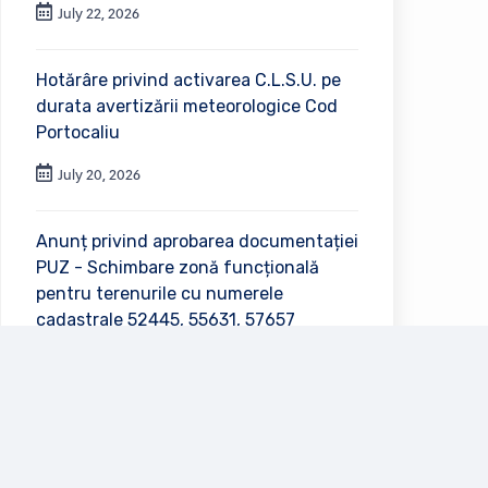
July 22, 2026
Hotărâre privind activarea C.L.S.U. pe
durata avertizării meteorologice Cod
Portocaliu
July 20, 2026
Anunț privind aprobarea documentației
PUZ - Schimbare zonă funcțională
pentru terenurile cu numerele
cadastrale 52445, 55631, 57657
July 2, 2026
Vezi toate anunțurile