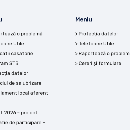
u
Meniu
rtează o problemă
Protecția datelor
foane Utile
Telefoane Utile
catii casatorie
Raportează o problem
ram STB
Cereri și formulare
ecția datelor
ciul de salubrizare
lament local aferent
t 2026 – proiect
atie de participare –