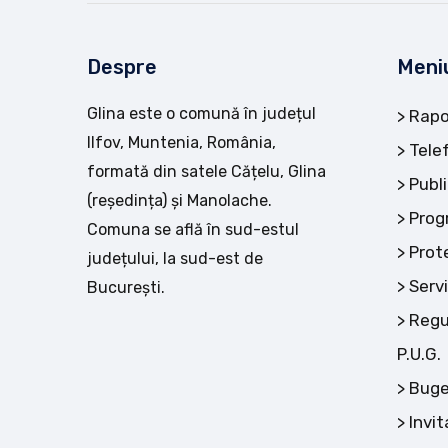
Despre
Meni
Glina este o comună în județul
Rapo
Ilfov, Muntenia, România,
Tele
formată din satele Cățelu, Glina
Publi
(reședința) și Manolache.
Prog
Comuna se află în sud-estul
Prot
județului, la sud-est de
Servi
București.
Regu
P.U.G.
Buge
Invit