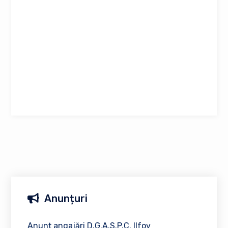
Anunțuri
Anunț angajări D.G.A.S.P.C. Ilfov